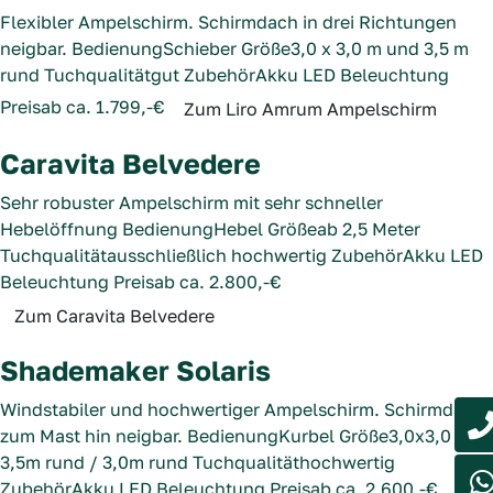
Flexibler Ampelschirm. Schirmdach in drei Richtungen
neigbar.
Bedienung
Schieber
Größe
3,0 x 3,0 m und 3,5 m
rund
Tuchqualität
gut
Zubehör
Akku LED Beleuchtung
Preis
ab ca. 1.799,-€
Zum Liro Amrum Ampelschirm
Caravita Belvedere
Sehr robuster Ampelschirm mit sehr schneller
Hebelöffnung
Bedienung
Hebel
Größe
ab 2,5 Meter
Tuchqualität
ausschließlich hochwertig
Zubehör
Akku LED
Beleuchtung
Preis
ab ca. 2.800,-€
Zum Caravita Belvedere
Shademaker Solaris
Windstabiler und hochwertiger Ampelschirm. Schirmdach
zum Mast hin neigbar.
Bedienung
Kurbel
Größe
3,0x3,0 /
3,5m rund / 3,0m rund
Tuchqualität
hochwertig
Zubehör
Akku LED Beleuchtung
Preis
ab ca. 2.600,-€