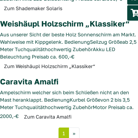
Zum Shademaker Solaris
Weishäupl Holzschirm „Klassiker“
Aus unserer Sicht der beste Holz Sonnenschirm am Markt.
Wahlweise mit Kippgelenk.
Bedienung
Seilzug
Größe
ab 2,5
Meter
Tuchqualität
hochwertig
Zubehör
Akku LED
Beleuchtung
Preis
ab ca. 600,-€
Zum Weishäupl Holzschirm „Klassiker“
Caravita Amalfi
Ampelschirm welcher sich beim Schließen nicht an den
Mast heranklappt.
Bedienung
Kurbel
Größe
von 2 bis 3,5
Meter
Tuchqualität
hochwertig
Zubehör
Motor
Preis
ab ca.
2000,-€
Zum Caravita Amalfi
Next page
1
»