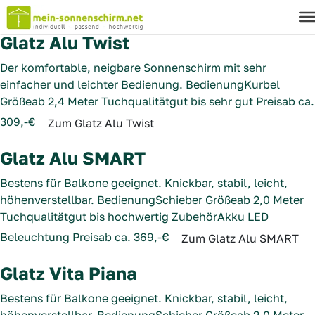
bis 3,5 Meter
Glatz Alu Twist
Der komfortable, neigbare Sonnenschirm mit sehr
einfacher und leichter Bedienung.
Bedienung
Kurbel
Größe
ab 2,4 Meter
Tuchqualität
gut bis sehr gut
Preis
ab ca.
309,-€
Zum Glatz Alu Twist
Glatz Alu SMART
Bestens für Balkone geeignet. Knickbar, stabil, leicht,
höhenverstellbar.
Bedienung
Schieber
Größe
ab 2,0 Meter
Tuchqualität
gut bis hochwertig
Zubehör
Akku LED
Beleuchtung
Preis
ab ca. 369,-€
Zum Glatz Alu SMART
Glatz Vita Piana
Bestens für Balkone geeignet. Knickbar, stabil, leicht,