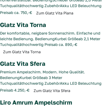
höhenverstellbar.
Bedienung
Schieber
Größe
ab 2,0 Meter
Tuchqualität
hochwertig
Zubehör
Akku LED Beleuchtung
Preis
ab ca. 750,-€
Zum Glatz Vita Piana
Glatz Vita Torna
Der komfortable, neigbare Sonnenschirm. Einfache und
leichte Bedienung.
Bedienung
Kurbel
Größe
ab 2,1 Meter
Tuchqualität
hochwertig
Preis
ab ca. 890,-€
Zum Glatz Vita Torna
Glatz Vita Sfera
Premium Ampelschirm. Modern. Hohe Qualität.
Bedienung
Kurbel
Größe
ab 3 Meter
Tuchqualität
hochwertig
Zubehör
Akku LED Beleuchtung
Preis
ab 4.250,-€
Zum Glatz Vita Sfera
Liro Amrum Ampelschirm