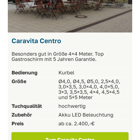
Caravita Centro
Besonders gut in Größe 4×4 Meter. Top
Gastroschirm mit 5 Jahren Garantie.
Bedienung
Kurbel
Größe
Ø4,0, Ø4,5, Ø5,0, 2,5×4,0,
3,0×3,5, 3,0×4,0, 4,0×5,0,
3×3, 3,5×3,5, 4×4, 4,5×4,5
und 5×5 Meter
Tuchqualität
hochwertig
Zubehör
Akku LED Beleuchtung
Preis
ab ca. 2.400,-€
Zum Caravita Centro