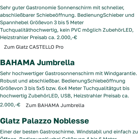
Sehr guter Gastronomie Sonnenschirm mit schneller,
abschließbarer Schiebeöffnung.
Bedienung
Schieber und
Spannhebel
Größe
von 3 bis 5 Meter
Tuchqualität
hochwertig, kein PVC möglich
Zubehör
LED,
Heizstrahler
Preis
ab ca. 2.000,-€
Zum Glatz CASTELLO Pro
BAHAMA Jumbrella
Sehr hochwertiger Gastrosonnenschirm mit Windgarantie.
Robust und abschließbar.
Bedienung
Schiebeöffnung
Größe
von 3 bis 5x5 bzw. 6x4 Meter
Tuchqualität
gut bis
hochwertig
Zubehör
LED, USB, Heizstrahler
Preis
ab ca.
2.000,-€
Zum BAHAMA Jumbrella
Glatz Palazzo Noblesse
Einer der besten Gastroschirme. Windstabil und einfach zu