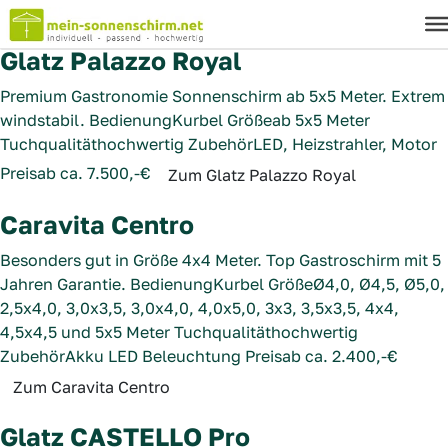
Sonnenschirme 5x5
Glatz Palazzo Royal
Premium Gastronomie Sonnenschirm ab 5x5 Meter. Extrem
windstabil.
Bedienung
Kurbel
Größe
ab 5x5 Meter
Tuchqualität
hochwertig
Zubehör
LED, Heizstrahler, Motor
Preis
ab ca. 7.500,-€
Zum Glatz Palazzo Royal
Caravita Centro
Besonders gut in Größe 4x4 Meter. Top Gastroschirm mit 5
Jahren Garantie.
Bedienung
Kurbel
Größe
Ø4,0, Ø4,5, Ø5,0,
2,5x4,0, 3,0x3,5, 3,0x4,0, 4,0x5,0, 3x3, 3,5x3,5, 4x4,
4,5x4,5 und 5x5 Meter
Tuchqualität
hochwertig
Zubehör
Akku LED Beleuchtung
Preis
ab ca. 2.400,-€
Zum Caravita Centro
Glatz CASTELLO Pro