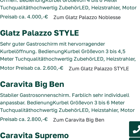
Öffnen.
Bedienung
Kurbel
Größe
von 4 bis 6 Meter
Tuchqualität
hochwertig
Zubehör
LED, Heizstrahler, Motor
Preis
ab ca. 4.000,-€
Zum Glatz Palazzo Noblesse
Glatz Palazzo STYLE
Sehr guter Gastroschirm mit hervorragender
Kurbelöffnung.
Bedienung
Kurbel
Größe
von 3 bis 4,5
Meter
Tuchqualität
hochwertig
Zubehör
LED, Heizstrahler,
Motor
Preis
ab ca. 2.600,-€
Zum Glatz Palazzo STYLE
Caravita Big Ben
Stabiler Gastrosonnenschirm. Farblich sehr individuell
anpassbar.
Bedienung
Kurbel
Größe
von 3 bis 6 Meter
Tuchqualität
hochwertig
Zubehör
LED, Heizstahler, Motor
Preis
ab ca. 2.800,-€
Zum Caravita Big Ben
Caravita Supremo