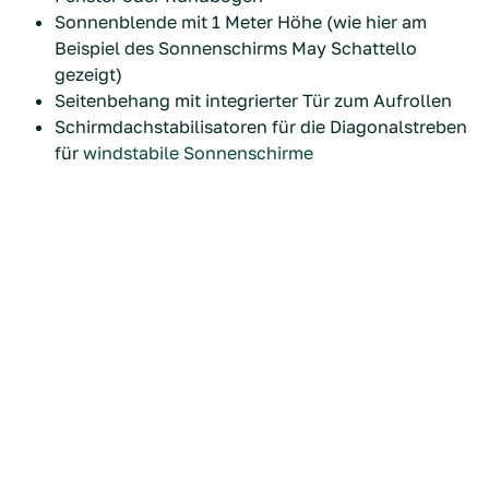
Sonnenblende mit 1 Meter Höhe (wie hier am
Beispiel des Sonnenschirms May Schattello
gezeigt)
Seitenbehang mit integrierter Tür zum Aufrollen
Schirmdachstabilisatoren für die Diagonalstreben
für
windstabile Sonnenschirme
Eine Sonnenblende am
Sonnenschirm schützt vor
tiefstehender Abendsonne
Die Sonnenblende ist speziell dafür gedacht, die
tiefstehende Sonne abzuschatten. So kann man an
lauen Sommerabenden auch später noch gemütlich
unter dem Sonnenschirm sitzen, ohne von der