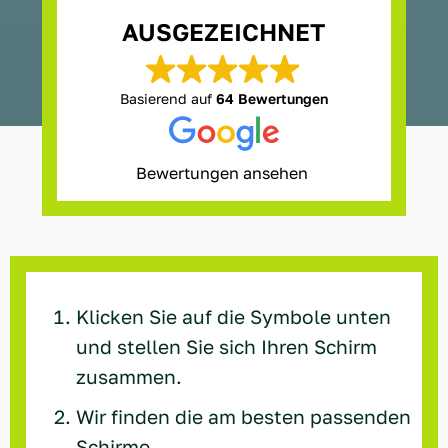
AUSGEZEICHNET
Basierend auf
64 Bewertungen
Bewertungen ansehen
Marcello Syros Restaurant Weichenberger
vor 1 Jahr
t
Top Beratung
Sehr 
Klicken Sie auf die Symbole unten
Hier nimmt man sich Zeit um das
Berat
beste für den Kunden
und stellen Sie sich Ihren Schirm
sehr
anzubieten...
zusammen.
Ich wurde umfangreich beraten
Weiterlesen
und habe das Beste Ergebniss
Wir finden die am besten passenden
bekommen...
Preis Leistung voll in Ordnung
Schirme